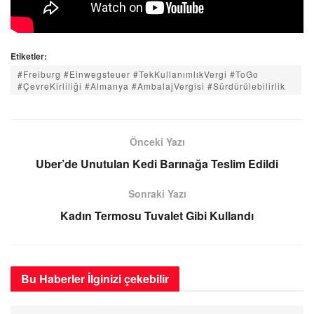
Etiketler:
#Freiburg #Einwegsteuer #TekKullanımlıkVergi #ToGo
#ÇevreKirliliği #Almanya #AmbalajVergisi #Sürdürülebilirlik
Önceki Yazı
Uber’de Unutulan Kedi Barınağa Teslim Edildi
Sonraki Yazı
Kadın Termosu Tuvalet Gibi Kullandı
Bu Haberler
İlginizi çekebilir