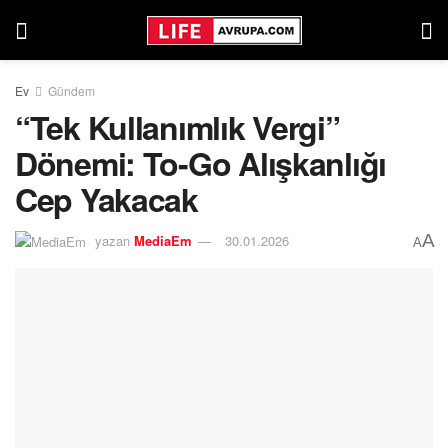
Ev
Gündem
“Tek Kullanımlık Vergi”
Dönemi: To-Go Alışkanlığı
Cep Yakacak
A
yazan
MediaEm
30.01.2026
A