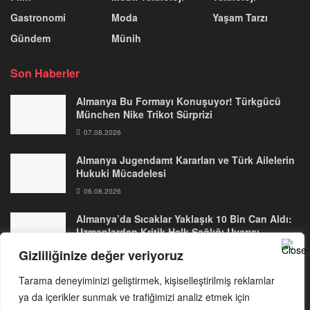
Gastronomi
Moda
Yaşam Tarzı
Gündem
Münih
Son Haberler
Almanya Bu Formayı Konuşuyor! Türkgücü
München Nike Trikot Sürprizi
07.08.2026
Almanya Jugendamt Kararları ve Türk Ailelerin
Hukuki Mücadelesi
06.08.2026
Almanya’da Sıcaklar Yaklaşık 10 Bin Can Aldı:
Uzmanlardan Kritik Halk Sağlığı Uyarısı
05.08.2026
Gizliliğinize değer veriyoruz
Tarama deneyiminizi geliştirmek, kişiselleştirilmiş reklamlar
ya da içerikler sunmak ve trafiğimizi analiz etmek için