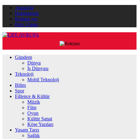
Anasayfa
Hakkımızda
Reklam ver
Bize Ulaşın
Gündem
Dünya
İş Dünyası
Teknoloji
Mobil Teknoloji
Bilim
Spor
Eğlence & Kültür
Müzik
Film
Oyun
Kültür Sanat
Köşe Yazıları
Yaşam Tarzı
Sağlık