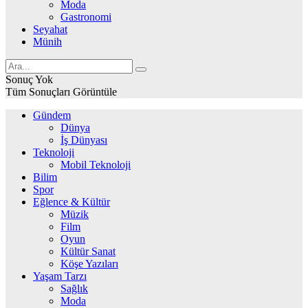
Moda
Gastronomi
Seyahat
Münih
Sonuç Yok
Tüm Sonuçları Görüntüle
Gündem
Dünya
İş Dünyası
Teknoloji
Mobil Teknoloji
Bilim
Spor
Eğlence & Kültür
Müzik
Film
Oyun
Kültür Sanat
Köşe Yazıları
Yaşam Tarzı
Sağlık
Moda