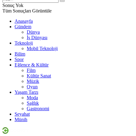
Sonuç Yok
Tüm Sonuçları Görüntüle
Anasayfa
Gündem
Dünya
İş Dünyası
Teknoloji
Mobil Teknoloji
Bilim
Spor
Eğlence & Kültür
Film
Kültür Sanat
Müzik
Oyun
Yaşam Tarzı
Moda
Sağlık
Gastronomi
Seyahat
Münih