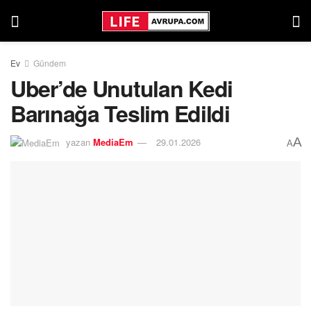
Ev
Gündem
Uber’de Unutulan Kedi
Barınağa Teslim Edildi
A
yazan
MediaEm
29.01.2026
A