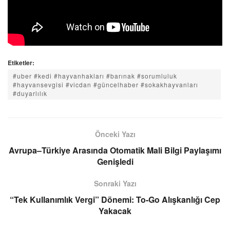
Etiketler:
#uber #kedi #hayvanhakları #barınak #sorumluluk
#hayvansevgisi #vicdan #güncelhaber #sokakhayvanları
#duyarlılık
Önceki Yazı
Avrupa–Türkiye Arasında Otomatik Mali Bilgi Paylaşımı
Genişledi
Sonraki Yazı
“Tek Kullanımlık Vergi” Dönemi: To-Go Alışkanlığı Cep
Yakacak