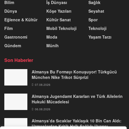
Bilim
İş Dünyası
Sağlık
Dünya
Köşe Yazıları
Seyahat
Eğlence & Kültür
Kültür Sanat
Spor
Film
Mobil Teknoloji
Teknoloji
Gastronomi
Moda
Yaşam Tarzı
Gündem
Münih
Son Haberler
Almanya Bu Formayı Konuşuyor! Türkgücü
München Nike Trikot Sürprizi
07.08.2026
Almanya Jugendamt Kararları ve Türk Ailelerin
Hukuki Mücadelesi
06.08.2026
Almanya’da Sıcaklar Yaklaşık 10 Bin Can Aldı:
Uzmanlardan Kritik Halk Sağlığı Uyarısı