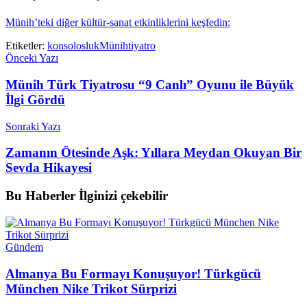
Münih’teki diğer kültür-sanat etkinliklerini keşfedin:
Etiketler:
konsolosluk
Münih
tiyatro
Önceki Yazı
Münih Türk Tiyatrosu “9 Canlı” Oyunu ile Büyük
İlgi Gördü
Sonraki Yazı
Zamanın Ötesinde Aşk: Yıllara Meydan Okuyan Bir
Sevda Hikayesi
Bu Haberler
İlginizi çekebilir
Gündem
Almanya Bu Formayı Konuşuyor! Türkgücü
München Nike Trikot Sürprizi