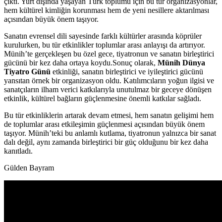
çıktı. Yurt dışında yaşayan Türk toplumu için bu tür organizasyonlar,
hem kültürel kimliğin korunması hem de yeni nesillere aktarılması
açısından büyük önem taşıyor.
Sanatın evrensel dili sayesinde farklı kültürler arasında köprüler
kurulurken, bu tür etkinlikler toplumlar arası anlayışı da artırıyor.
Münih’te gerçekleşen bu özel gece, tiyatronun ve sanatın birleştirici
gücünü bir kez daha ortaya koydu.Sonuç olarak,
Münih Dünya
Tiyatro Günü
etkinliği, sanatın birleştirici ve iyileştirici gücünü
yansıtan örnek bir organizasyon oldu. Katılımcıların yoğun ilgisi ve
sanatçıların ilham verici katkılarıyla unutulmaz bir geceye dönüşen
etkinlik, kültürel bağların güçlenmesine önemli katkılar sağladı.
Bu tür etkinliklerin artarak devam etmesi, hem sanatın gelişimi hem
de toplumlar arası etkileşimin güçlenmesi açısından büyük önem
taşıyor. Münih’teki bu anlamlı kutlama, tiyatronun yalnızca bir sanat
dalı değil, aynı zamanda birleştirici bir güç olduğunu bir kez daha
kanıtladı.
Gülden Bayram