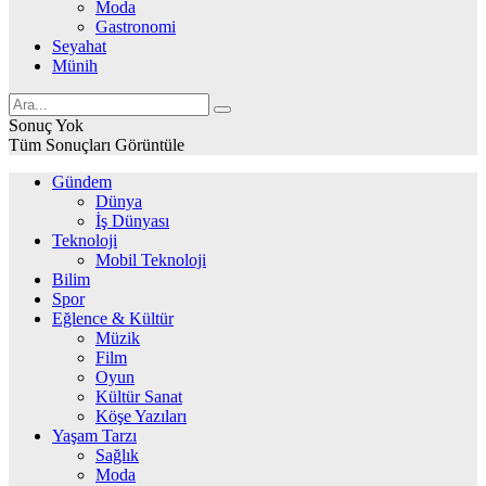
Moda
Gastronomi
Seyahat
Münih
Sonuç Yok
Tüm Sonuçları Görüntüle
Gündem
Dünya
İş Dünyası
Teknoloji
Mobil Teknoloji
Bilim
Spor
Eğlence & Kültür
Müzik
Film
Oyun
Kültür Sanat
Köşe Yazıları
Yaşam Tarzı
Sağlık
Moda