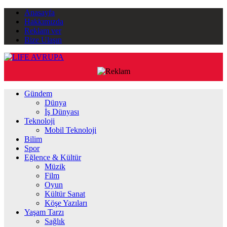
Anasayfa
Hakkımızda
Reklam ver
Bize Ulaşın
Gündem
Dünya
İş Dünyası
Teknoloji
Mobil Teknoloji
Bilim
Spor
Eğlence & Kültür
Müzik
Film
Oyun
Kültür Sanat
Köşe Yazıları
Yaşam Tarzı
Sağlık