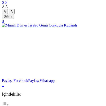
0
0
A
A
A
A
Sıfırla
0
Paylaş: Facebook
Paylaş: Whatsapp
İçindekiler