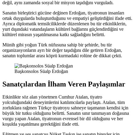
değil, aynı zamanda sosyal bir misyon taşıdığını vurguladı.
Sanatın birleştirici gücüne değinen Erdoğan, tiyatronun insanları
ortak duygularda buluşturduğunu ve empatiyi geliştirdiğini ifade etti.
Ayrıca diplomatik temsilciliklerde düzenlenen bu tür etkinliklerin,
yurt dışındaki vatandaşların kültürel bağlarını güçlendirdiğini ve
kültürel mirasın yaşatılmasına katkı sağladığını belirtti.
Münih gibi yoğun Türk nüfusuna sahip bir şehirde, bu tür
organizasyonların ayrı bir değer taşıdığını dile getiren Erdoğan,
sanatın toplumlar arası köprü kurmadaki rolüne de dikkat çekti.
Başkonsolos Süalp Erdoğan
Sanatçılardan İlham Veren Paylaşımlar
Etkinlikte söz alan yönetmen Cumhur Atalan, tiyatro
yolculuğundaki deneyimlerini katılımcılarla paylaştı. Atalan, tüm
zorluklara rağmen Türkçe tiyatroyu sahneye taşımanın kendisi için
büyük bir tutku olduğunu belirtti. Sanatın sınır tanımayan doğasına
vurgu yapan Atalan, tiyatronun evrensel bir dil olduğunu ve her
koşulda yaşatılması gerektiğini ifade etti.
Eğitmen ve ses sanatçısı Nüket Taşkın ise sanatın bireyler için