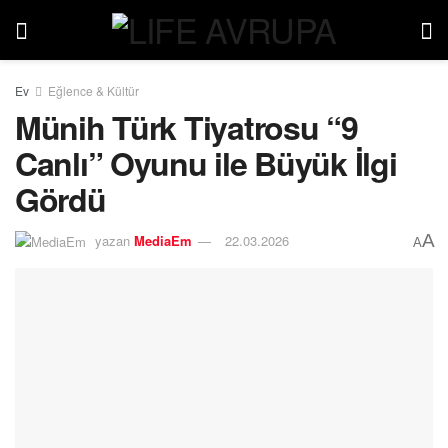
Ev
Eğlence & Kültür
Münih Türk Tiyatrosu “9
Canlı” Oyunu ile Büyük İlgi
Gördü
A
yazan
MediaEm
22.03.2026
A