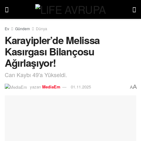
Ev
Gündem
Dünya
Karayipler’de Melissa
Kasırgası Bilançosu
Ağırlaşıyor!
Can Kaybı 49'a Yükseldi.
A
yazan
MediaEm
01.11.2025
A