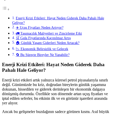
Enerji Krizi Etkileri: Hayat Neden Giderek Daha Pahalı Hale
Geliyor?
✈️ Uçuş Fiyatları Neden Artıyor?
🚛 Taşımacılık Maliyetleri ve Zincirleme Etki
🛒 Gıda Fiyatlarında Kaçınılmaz Artış
🏠 Günlük Yaşam Giderleri Neden Artacak?
📉 Ekonomik Belirsizlik ve Gelecek
🔄 Bu Süreçte Bireyler Ne Yapabilir?
Enerji Krizi Etkileri: Hayat Neden Giderek Daha
Pahalı Hale Geliyor?
Enerji krizi etkileri artık yalnızca küresel petrol piyasalarıyla sınırlı
değil. Günümüzde bu kriz, doğrudan bireylerin günlük yaşamına
dokunan, hissedilen ve giderek derinleşen bir ekonomik dalgaya
dönüşmüş durumda. Özellikle son dönemde artan uçuş fiyatları ve
iptal edilen seferler, bu etkinin ilk ve en görünür işaretleri arasında
yer alıyor.
Ancak bu gelişmeler buzdağının sadece görünen kısmı. Asıl büyük