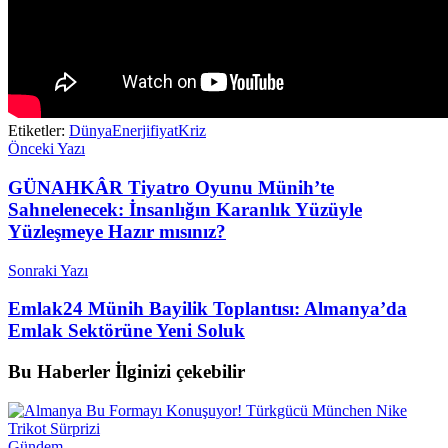
Etiketler:
Dünya
Enerji
fiyat
Kriz
Önceki Yazı
GÜNAHKÂR Tiyatro Oyunu Münih’te
Sahnelenecek: İnsanlığın Karanlık Yüzüyle
Yüzleşmeye Hazır mısınız?
Sonraki Yazı
Emlak24 Münih Bayilik Toplantısı: Almanya’da
Emlak Sektörüne Yeni Soluk
Bu Haberler
İlginizi çekebilir
Gündem