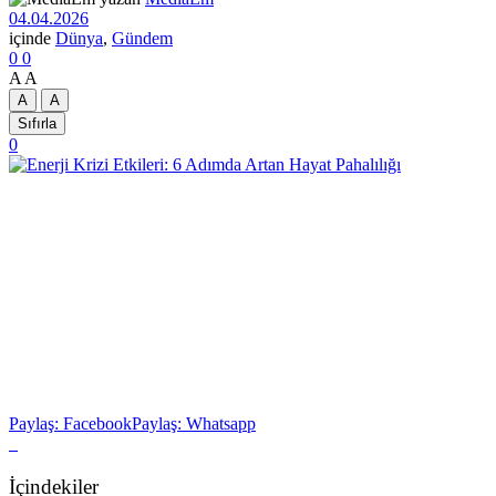
04.04.2026
içinde
Dünya
,
Gündem
0
0
A
A
A
A
Sıfırla
0
Paylaş: Facebook
Paylaş: Whatsapp
İçindekiler