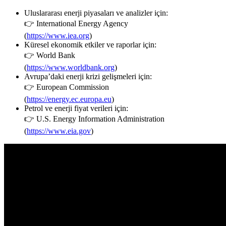
Uluslararası enerji piyasaları ve analizler için:
👉
International Energy Agency
(
https://www.iea.org
)
Küresel ekonomik etkiler ve raporlar için:
👉
World Bank
(
https://www.worldbank.org
)
Avrupa’daki enerji krizi gelişmeleri için:
👉
European Commission
(
https://energy.ec.europa.eu
)
Petrol ve enerji fiyat verileri için:
👉
U.S. Energy Information Administration
(
https://www.eia.gov
)