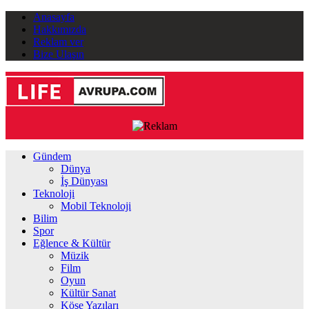
Anasayfa
Hakkımızda
Reklam ver
Bize Ulaşın
Gündem
Dünya
İş Dünyası
Teknoloji
Mobil Teknoloji
Bilim
Spor
Eğlence & Kültür
Müzik
Film
Oyun
Kültür Sanat
Köşe Yazıları