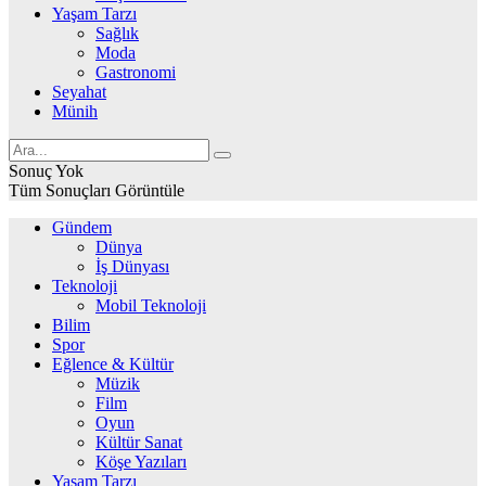
Yaşam Tarzı
Sağlık
Moda
Gastronomi
Seyahat
Münih
Sonuç Yok
Tüm Sonuçları Görüntüle
Gündem
Dünya
İş Dünyası
Teknoloji
Mobil Teknoloji
Bilim
Spor
Eğlence & Kültür
Müzik
Film
Oyun
Kültür Sanat
Köşe Yazıları
Yaşam Tarzı