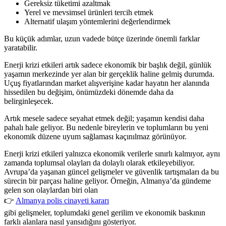
Gereksiz tüketimi azaltmak
Yerel ve mevsimsel ürünleri tercih etmek
Alternatif ulaşım yöntemlerini değerlendirmek
Bu küçük adımlar, uzun vadede bütçe üzerinde önemli farklar
yaratabilir.
Enerji krizi etkileri artık sadece ekonomik bir başlık değil, günlük
yaşamın merkezinde yer alan bir gerçeklik haline gelmiş durumda.
Uçuş fiyatlarından market alışverişine kadar hayatın her alanında
hissedilen bu değişim, önümüzdeki dönemde daha da
belirginleşecek.
Artık mesele sadece seyahat etmek değil; yaşamın kendisi daha
pahalı hale geliyor. Bu nedenle bireylerin ve toplumların bu yeni
ekonomik düzene uyum sağlaması kaçınılmaz görünüyor.
Enerji krizi etkileri yalnızca ekonomik verilerle sınırlı kalmıyor, aynı
zamanda toplumsal olayları da dolaylı olarak etkileyebiliyor.
Avrupa’da yaşanan güncel gelişmeler ve güvenlik tartışmaları da bu
sürecin bir parçası haline geliyor. Örneğin, Almanya’da gündeme
gelen son olaylardan biri olan
👉
Almanya polis cinayeti kararı
gibi gelişmeler, toplumdaki genel gerilim ve ekonomik baskının
farklı alanlara nasıl yansıdığını gösteriyor.