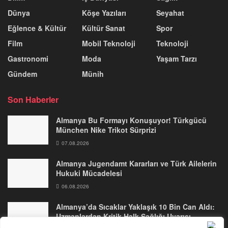
Dünya
Köşe Yazıları
Seyahat
Eğlence & Kültür
Kültür Sanat
Spor
Film
Mobil Teknoloji
Teknoloji
Gastronomi
Moda
Yaşam Tarzı
Gündem
Münih
Son Haberler
Almanya Bu Formayı Konuşuyor! Türkgücü
München Nike Trikot Sürprizi
07.08.2026
Almanya Jugendamt Kararları ve Türk Ailelerin
Hukuki Mücadelesi
06.08.2026
Almanya’da Sıcaklar Yaklaşık 10 Bin Can Aldı:
Uzmanlardan Kritik Halk Sağlığı Uyarısı