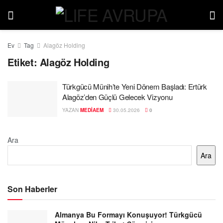
Ev
Tag
Alagöz Holding
Etiket:
Alagöz Holding
Türkgücü Münih’te Yeni Dönem Başladı: Ertürk
Alagöz’den Güçlü Gelecek Vizyonu
YAZAN
MEDIAEM
30.05.2026
0
Ara
Ara
Son Haberler
Almanya Bu Formayı Konuşuyor! Türkgücü