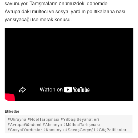
savunuyor. Tartışmaların önümüzdeki dönemde
Avrupa’daki mülteci ve sosyal yardım politikalarına nasıl
yansıyacağı ise merak konusu.
Etiketler:
#Ukrayna #NoelTartışması #YılbaşıSeyahatleri
#AvrupaGündemi #Almanya #MülteciTartışması
#SosyalYardımlar #Kamuoyu #SavaşGerçeği #GöçPolitikaları