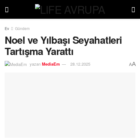
Ev
Gündem
Noel ve Yılbaşı Seyahatleri
Tartışma Yarattı
A
yazan
MediaEm
28.12.2025
A