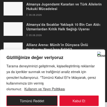
Almanya Jugendamt Kararları ve Türk Ailelerin
Hukuki Mücadelesi
06.08.2026
Almanya’da Sıcaklar Yaklaşık 10 Bin Can Aldı:
Uzmanlardan Kritik Halk Sağlığı Uyarısı
05.08.2026
Allianz Arena: Münih’in Dünyaca Ünlü
Stadyumu Nasıl İnşa Edildi?
04.08.2026
Gizliliğinize değer veriyoruz
Tarama deneyiminizi geliştirmek, kişiselleştirilmiş reklamlar
ya da içerikler sunmak ve trafiğimizi analiz etmek için
çerezleri kullanıyoruz. "Tümünü Kabul Et"e tıklayarak, çerez
Anasayfa
Hakkımızda
Reklam ver
kullanımımıza izin vermiş
Kullanım ve Yayın Politikası
Gizlilik Politikası
Kariyer
olursunuz.
Kullanım ve Yayın Politikası
Bize Ulaşın
Tümünü Reddet
Kabul Et