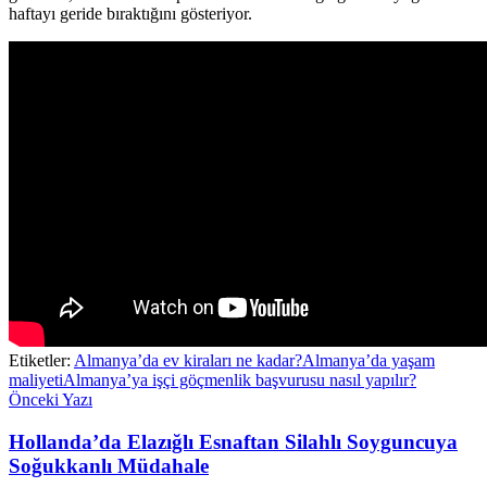
haftayı geride bıraktığını gösteriyor.
Etiketler:
Almanya’da ev kiraları ne kadar?
Almanya’da yaşam
maliyeti
Almanya’ya işçi göçmenlik başvurusu nasıl yapılır?
Önceki Yazı
Hollanda’da Elazığlı Esnaftan Silahlı Soyguncuya
Soğukkanlı Müdahale