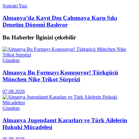
Sonraki Yazı
Almanya’da Kayıt Dışı Çalışmaya Karşı Sıkı
Denetim Dönemi Başlıyor
Bu Haberler
İlginizi çekebilir
Gündem
Almanya Bu Formayı Konuşuyor! Türkgücü
München Nike Trikot Sürprizi
07.08.2026
Gündem
Almanya Jugendamt Kararları ve Türk Ailelerin
Hukuki Mücadelesi
06.08.2026