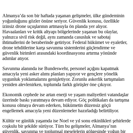
Almanya’da son bir haftada yaşanan gelişmeler, ülke gündeminin
yoğunluğunu gözler önüne seriyor. Güvenlik konusu, özellikle
izinsiz drone uçuşlarının artmasıyla ön planda yer alıyor.
Havaalanları ve kritik altyapı bölgelerinde yaşanan bu olaylar,
yalnızca sivil risk değil, aynı zamanda casusluk ve sabotaj
ihtimallerini de beraberinde getiriyor. Federal hükümet ve eyaletler,
drone tehditlerine karşı savunma sistemlerini güçlendirme ve
güvenlik birimleri arasındaki koordinasyonu artırma yönünde
adımlar atıyor.
Savunma alanında ise Bundeswehr, personel açığını kapatmak
amacıyla yeni asker alımı planları yapıyor ve gençlere yönelik
uygunluk yoklamalarını genişletiyor. Zorunlu askerlik tartışmaları
yeniden alevlenirken, toplumda farklı görüşler öne çıkıyor.
Ekonomik cephede ise artan enerji ve yaşam maliyetleri vatandaşlar
üzerinde baskı yaratmaya devam ediyor. Göç politikaları da tartışma
konusu olmaya devam ederken, hükümetin düzensiz göçü
engellemek amacıyla yeni düzenlemeler hazırladığı belirtiliyor.
Kültür ve günlük yaşamda ise Noel ve yıl sonu etkinlikleri şehirlerde
coşkulu bir şekilde sürüyor. Tüm bu gelişmeler, Almanya’nın
güvenlik, savunma ve toplumsal meselelerin gölgesinde yoğun bir