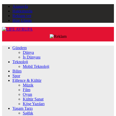
Anasayfa
Hakkımızda
Reklam ver
Bize Ulaşın
Gündem
Dünya
İş Dünyası
Teknoloji
Mobil Teknoloji
Bilim
Spor
Eğlence & Kültür
Müzik
Film
Oyun
Kültür Sanat
Köşe Yazıları
Yaşam Tarzı
Sağlık