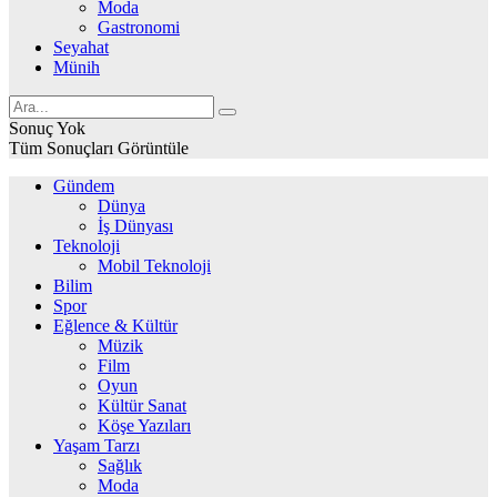
Moda
Gastronomi
Seyahat
Münih
Sonuç Yok
Tüm Sonuçları Görüntüle
Gündem
Dünya
İş Dünyası
Teknoloji
Mobil Teknoloji
Bilim
Spor
Eğlence & Kültür
Müzik
Film
Oyun
Kültür Sanat
Köşe Yazıları
Yaşam Tarzı
Sağlık
Moda