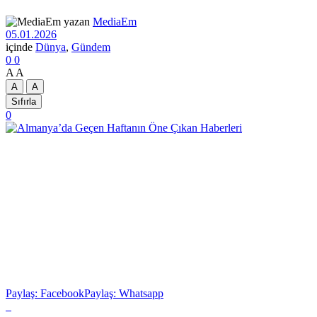
yazan
MediaEm
05.01.2026
içinde
Dünya
,
Gündem
0
0
A
A
A
A
Sıfırla
0
Paylaş: Facebook
Paylaş: Whatsapp