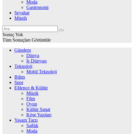
Moda
Gastronomi
Seyahat
Münih
Sonuç Yok
Tüm Sonuçları Görüntüle
Gündem
Dünya
İş Dünyası
Teknoloji
Mobil Teknoloji
Bilim
Spor
Eğlence & Kültür
Müzik
Film
Oyun
Kültür Sanat
Köşe Yazıları
Yaşam Tarzı
Sağlık
Moda