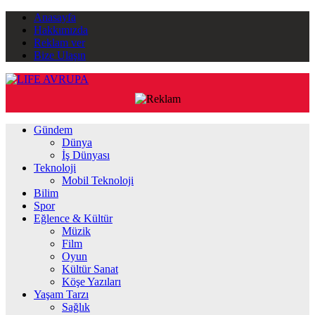
Anasayfa
Hakkımızda
Reklam ver
Bize Ulaşın
Gündem
Dünya
İş Dünyası
Teknoloji
Mobil Teknoloji
Bilim
Spor
Eğlence & Kültür
Müzik
Film
Oyun
Kültür Sanat
Köşe Yazıları
Yaşam Tarzı
Sağlık