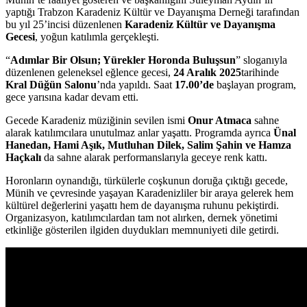
yaptığı Trabzon Karadeniz Kültür ve Dayanışma Derneği tarafından
bu yıl 25’incisi düzenlenen
Karadeniz Kültür ve Dayanışma
Gecesi
, yoğun katılımla gerçekleşti.
“
Adımlar Bir Olsun; Yürekler Horonda Buluşsun
” sloganıyla
düzenlenen geleneksel eğlence gecesi,
24 Aralık 2025
tarihinde
Kral Düğün Salonu
’nda yapıldı. Saat
17.00’de
başlayan program,
gece yarısına kadar devam etti.
Gecede Karadeniz müziğinin sevilen ismi
Onur Atmaca
sahne
alarak katılımcılara unutulmaz anlar yaşattı. Programda ayrıca
Ünal
Hanedan, Hami Aşık, Mutluhan Dilek, Salim Şahin ve Hamza
Haçkalı
da sahne alarak performanslarıyla geceye renk kattı.
Horonların oynandığı, türkülerle coşkunun doruğa çıktığı gecede,
Münih ve çevresinde yaşayan Karadenizliler bir araya gelerek hem
kültürel değerlerini yaşattı hem de dayanışma ruhunu pekiştirdi.
Organizasyon, katılımcılardan tam not alırken, dernek yönetimi
etkinliğe gösterilen ilgiden duydukları memnuniyeti dile getirdi.