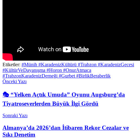
Etiketler:
#Münih #KaradenizKültürü #Trabzon #KaradenizGecesi
#KültürVeDayanışma #Horon #OnurAtmaca
#TrabzonKaradenizDerneği #Gurbet #BirlikBeraberlik
Önceki Yazı
🎭 “Yelken Açtık Umuda” Oyunu Augsburg’da
Tiyatroseverlerden Büyük İlgi Gördü
Sonraki Yazı
Almanya’da 2026’dan İtibaren Rekor Cezalar ve
Sıkı Denetim