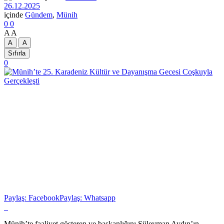
26.12.2025
içinde
Gündem
,
Münih
0
0
A
A
A
A
Sıfırla
0
Paylaş: Facebook
Paylaş: Whatsapp
Münih’te faaliyet gösteren ve başkanlığını Süleyman Aydın’ın