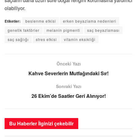
saçların daha uzun süre doğal rengini korumasına yardımcı
olabiliyor.
Etiketler:
beslenme etkisi
erken beyazlama nedenleri
genetik faktörler
melanin pigmenti
saç beyazlaması
saç sağlığı
stres etkisi
vitamin eksikliği
Önceki Yazı
Kahve Severlerin Mutfağındaki Sır!
Sonraki Yazı
26 Ekim’de Saatler Geri Alınıyor!
Bu Haberler
İlginizi çekebilir