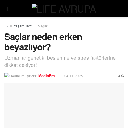
Ev
Yaşam Tarzı
Sağlık
Saçlar neden erken
beyazlıyor?
Uzmanlar genetik, beslenme ve stres faktörlerine
dikkat çekiyor!
A
yazan
MediaEm
04.11.2025
A