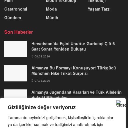
Film
Mobil Teknoloji
Teknoloji
Gastronomi
Moda
Yaşam Tarzı
Gündem
Münih
Son Haberler
Hırvatistan’da Eşini Unuttu: Gurbetçi Çift 6
Saat Sonra Yeniden Buluştu
08.08.2026
Almanya Bu Formayı Konuşuyor! Türkgücü
München Nike Trikot Sürprizi
07.08.2026
Almanya Jugendamt Kararları ve Türk Ailelerin
Hukuki Mücadelesi
06.08.2026
Gizliliğinize değer veriyoruz
Tarama deneyiminizi geliştirmek, kişiselleştirilmiş reklamlar
ya da içerikler sunmak ve trafiğimizi analiz etmek için