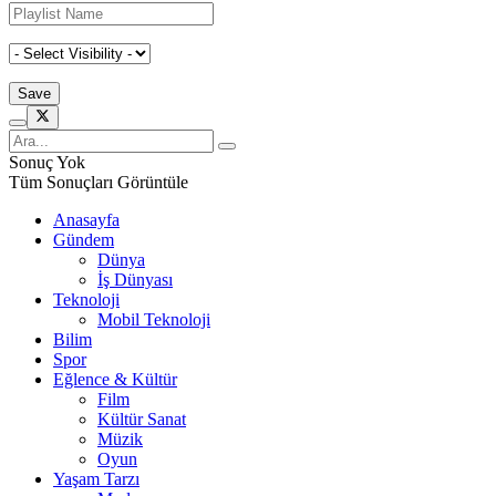
Sonuç Yok
Tüm Sonuçları Görüntüle
Anasayfa
Gündem
Dünya
İş Dünyası
Teknoloji
Mobil Teknoloji
Bilim
Spor
Eğlence & Kültür
Film
Kültür Sanat
Müzik
Oyun
Yaşam Tarzı