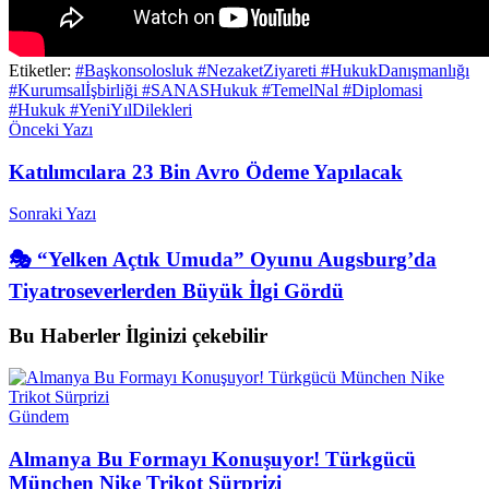
Etiketler:
#Başkonsolosluk #NezaketZiyareti #HukukDanışmanlığı
#Kurumsalİşbirliği #SANASHukuk #TemelNal #Diplomasi
#Hukuk #YeniYılDilekleri
Önceki Yazı
Katılımcılara 23 Bin Avro Ödeme Yapılacak
Sonraki Yazı
🎭 “Yelken Açtık Umuda” Oyunu Augsburg’da
Tiyatroseverlerden Büyük İlgi Gördü
Bu Haberler
İlginizi çekebilir
Gündem
Almanya Bu Formayı Konuşuyor! Türkgücü
München Nike Trikot Sürprizi