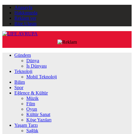
Anasayfa
Hakkımızda
Reklam ver
Bize Ulaşın
Gündem
Dünya
İş Dünyası
Teknoloji
Mobil Teknoloji
Bilim
Spor
Eğlence & Kültür
Müzik
Film
Oyun
Kültür Sanat
Köşe Yazıları
Yaşam Tarzı
Sağlık