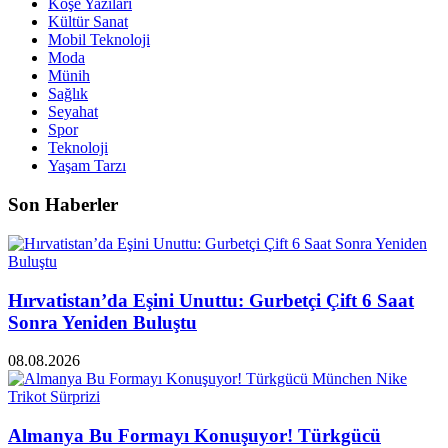
Köşe Yazıları
Kültür Sanat
Mobil Teknoloji
Moda
Münih
Sağlık
Seyahat
Spor
Teknoloji
Yaşam Tarzı
Son Haberler
Hırvatistan’da Eşini Unuttu: Gurbetçi Çift 6 Saat
Sonra Yeniden Buluştu
08.08.2026
Almanya Bu Formayı Konuşuyor! Türkgücü