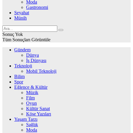
Moda
Gastronomi
Seyahat
Münih
Sonuç Yok
Tüm Sonuçları Görüntüle
Gündem
Dünya
İş Dünyası
Teknoloji
Mobil Teknoloji
Bilim
Spor
Eğlence & Kültür
Müzik
Film
Oyun
Kültür Sanat
Köşe Yazıları
Yaşam Tarzı
Sağlık
Moda