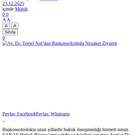
23.12.2025
içinde
Münih
0
0
A
A
A
A
Sıfırla
0
Paylaş: Facebook
Paylaş: Whatsapp
Başkonsoloslukta uzun yıllardır hukuk danışmanlığı hizmeti sunan
SANAS Hukuk Bürosu’nun sahibi ve fotoğraf sanatçısı Avukat Dr.