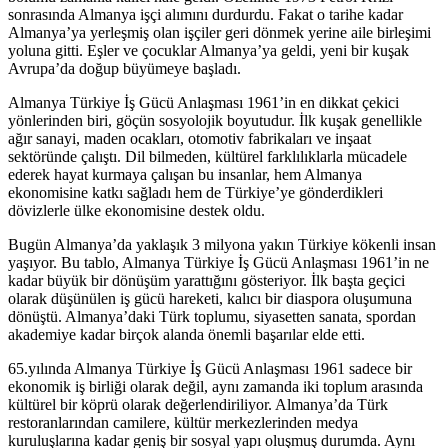
sonrasında Almanya işçi alımını durdurdu. Fakat o tarihe kadar
Almanya’ya yerleşmiş olan işçiler geri dönmek yerine aile birleşimi
yoluna gitti. Eşler ve çocuklar Almanya’ya geldi, yeni bir kuşak
Avrupa’da doğup büyümeye başladı.
Almanya Türkiye İş Gücü Anlaşması 1961’in en dikkat çekici
yönlerinden biri, göçün sosyolojik boyutudur. İlk kuşak genellikle
ağır sanayi, maden ocakları, otomotiv fabrikaları ve inşaat
sektöründe çalıştı. Dil bilmeden, kültürel farklılıklarla mücadele
ederek hayat kurmaya çalışan bu insanlar, hem Almanya
ekonomisine katkı sağladı hem de Türkiye’ye gönderdikleri
dövizlerle ülke ekonomisine destek oldu.
Bugün Almanya’da yaklaşık 3 milyona yakın Türkiye kökenli insan
yaşıyor. Bu tablo, Almanya Türkiye İş Gücü Anlaşması 1961’in ne
kadar büyük bir dönüşüm yarattığını gösteriyor. İlk başta geçici
olarak düşünülen iş gücü hareketi, kalıcı bir diaspora oluşumuna
dönüştü. Almanya’daki Türk toplumu, siyasetten sanata, spordan
akademiye kadar birçok alanda önemli başarılar elde etti.
65.yılında Almanya Türkiye İş Gücü Anlaşması 1961 sadece bir
ekonomik iş birliği olarak değil, aynı zamanda iki toplum arasında
kültürel bir köprü olarak değerlendiriliyor. Almanya’da Türk
restoranlarından camilere, kültür merkezlerinden medya
kuruluşlarına kadar geniş bir sosyal yapı oluşmuş durumda. Aynı