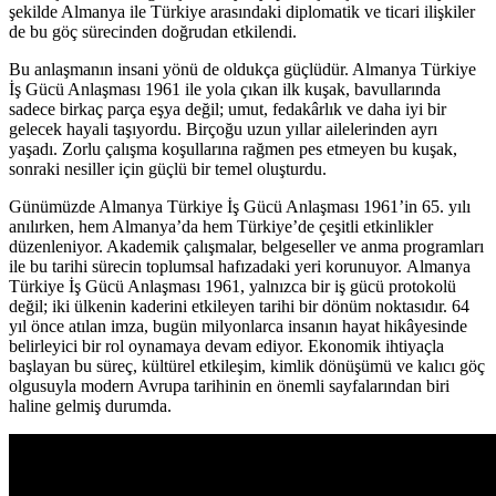
şekilde Almanya ile Türkiye arasındaki diplomatik ve ticari ilişkiler
de bu göç sürecinden doğrudan etkilendi.
Bu anlaşmanın insani yönü de oldukça güçlüdür. Almanya Türkiye
İş Gücü Anlaşması 1961 ile yola çıkan ilk kuşak, bavullarında
sadece birkaç parça eşya değil; umut, fedakârlık ve daha iyi bir
gelecek hayali taşıyordu. Birçoğu uzun yıllar ailelerinden ayrı
yaşadı. Zorlu çalışma koşullarına rağmen pes etmeyen bu kuşak,
sonraki nesiller için güçlü bir temel oluşturdu.
Günümüzde Almanya Türkiye İş Gücü Anlaşması 1961’in 65. yılı
anılırken, hem Almanya’da hem Türkiye’de çeşitli etkinlikler
düzenleniyor. Akademik çalışmalar, belgeseller ve anma programları
ile bu tarihi sürecin toplumsal hafızadaki yeri korunuyor. Almanya
Türkiye İş Gücü Anlaşması 1961, yalnızca bir iş gücü protokolü
değil; iki ülkenin kaderini etkileyen tarihi bir dönüm noktasıdır. 64
yıl önce atılan imza, bugün milyonlarca insanın hayat hikâyesinde
belirleyici bir rol oynamaya devam ediyor. Ekonomik ihtiyaçla
başlayan bu süreç, kültürel etkileşim, kimlik dönüşümü ve kalıcı göç
olgusuyla modern Avrupa tarihinin en önemli sayfalarından biri
haline gelmiş durumda.