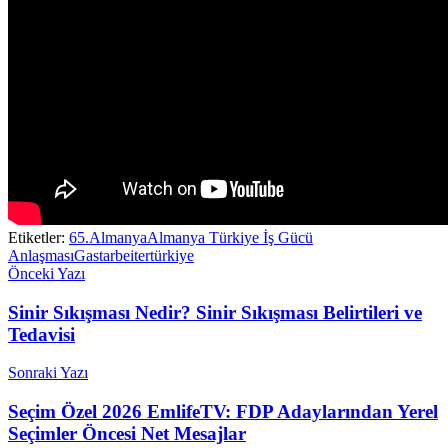
Etiketler:
65.
Almanya
Almanya Türkiye İş Gücü
Anlaşması
Gastarbeiter
türkiye
Önceki Yazı
Sinir Sıkışması Nedir? Sinir Sıkışması Belirtileri ve
Tedavisi
Sonraki Yazı
Seçim Özel 2026 EmlifeTV: FDP Adaylarından Yerel
Seçimler Öncesi Net Mesajlar