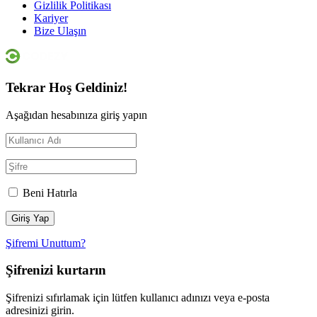
Gizlilik Politikası
Kariyer
Bize Ulaşın
Tekrar Hoş Geldiniz!
Aşağıdan hesabınıza giriş yapın
Beni Hatırla
Şifremi Unuttum?
Şifrenizi kurtarın
Şifrenizi sıfırlamak için lütfen kullanıcı adınızı veya e-posta
adresinizi girin.