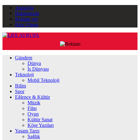
Anasayfa
Hakkımızda
Reklam ver
Bize Ulaşın
Gündem
Dünya
İş Dünyası
Teknoloji
Mobil Teknoloji
Bilim
Spor
Eğlence & Kültür
Müzik
Film
Oyun
Kültür Sanat
Köşe Yazıları
Yaşam Tarzı
Sağlık