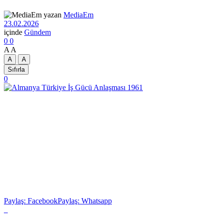
yazan
MediaEm
23.02.2026
içinde
Gündem
0
0
A
A
A
A
Sıfırla
0
Paylaş: Facebook
Paylaş: Whatsapp