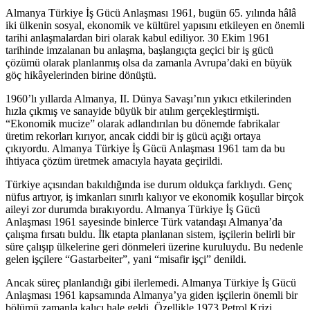
Almanya Türkiye İş Gücü Anlaşması 1961, bugün 65. yılında hâlâ
iki ülkenin sosyal, ekonomik ve kültürel yapısını etkileyen en önemli
tarihi anlaşmalardan biri olarak kabul ediliyor. 30 Ekim 1961
tarihinde imzalanan bu anlaşma, başlangıçta geçici bir iş gücü
çözümü olarak planlanmış olsa da zamanla Avrupa’daki en büyük
göç hikâyelerinden birine dönüştü.
1960’lı yıllarda Almanya, II. Dünya Savaşı’nın yıkıcı etkilerinden
hızla çıkmış ve sanayide büyük bir atılım gerçekleştirmişti.
“Ekonomik mucize” olarak adlandırılan bu dönemde fabrikalar
üretim rekorları kırıyor, ancak ciddi bir iş gücü açığı ortaya
çıkıyordu. Almanya Türkiye İş Gücü Anlaşması 1961 tam da bu
ihtiyaca çözüm üretmek amacıyla hayata geçirildi.
Türkiye açısından bakıldığında ise durum oldukça farklıydı. Genç
nüfus artıyor, iş imkanları sınırlı kalıyor ve ekonomik koşullar birçok
aileyi zor durumda bırakıyordu. Almanya Türkiye İş Gücü
Anlaşması 1961 sayesinde binlerce Türk vatandaşı Almanya’da
çalışma fırsatı buldu. İlk etapta planlanan sistem, işçilerin belirli bir
süre çalışıp ülkelerine geri dönmeleri üzerine kuruluydu. Bu nedenle
gelen işçilere “Gastarbeiter”, yani “misafir işçi” denildi.
Ancak süreç planlandığı gibi ilerlemedi. Almanya Türkiye İş Gücü
Anlaşması 1961 kapsamında Almanya’ya giden işçilerin önemli bir
bölümü zamanla kalıcı hale geldi. Özellikle 1973 Petrol Krizi