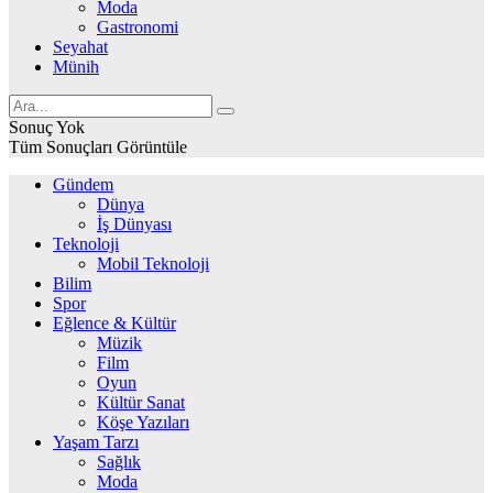
Moda
Gastronomi
Seyahat
Münih
Sonuç Yok
Tüm Sonuçları Görüntüle
Gündem
Dünya
İş Dünyası
Teknoloji
Mobil Teknoloji
Bilim
Spor
Eğlence & Kültür
Müzik
Film
Oyun
Kültür Sanat
Köşe Yazıları
Yaşam Tarzı
Sağlık
Moda