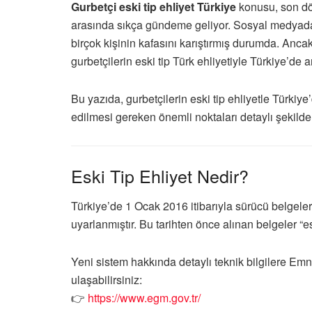
Gurbetçi eski tip ehliyet Türkiye
konusu, son dö
arasında sıkça gündeme geliyor. Sosyal medyada ve
birçok kişinin kafasını karıştırmış durumda. Ancak
gurbetçilerin eski tip Türk ehliyetiyle Türkiye’d
Bu yazıda, gurbetçilerin eski tip ehliyetle Türkiy
edilmesi gereken önemli noktaları detaylı şekilde 
Eski Tip Ehliyet Nedir?
Türkiye’de 1 Ocak 2016 itibarıyla sürücü belgeler
uyarlanmıştır. Bu tarihten önce alınan belgeler “esk
Yeni sistem hakkında detaylı teknik bilgilere
Emni
ulaşabilirsiniz:
👉
https://www.egm.gov.tr/