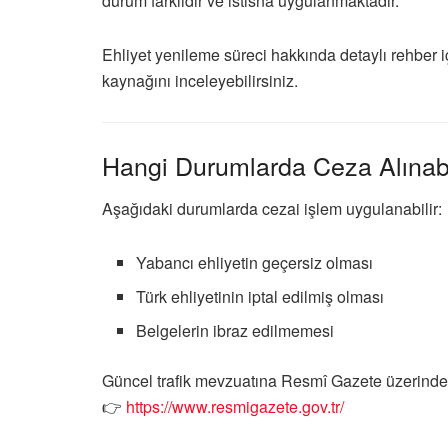
durum farklıdır ve istisna uygulanmaktadır.
Ehliyet yenileme süreci hakkında detaylı rehber i
kaynağını inceleyebilirsiniz.
Hangi Durumlarda Ceza Alınabi
Aşağıdaki durumlarda cezai işlem uygulanabilir:
Yabancı ehliyetin geçersiz olması
Türk ehliyetinin iptal edilmiş olması
Belgelerin ibraz edilmemesi
Güncel trafik mevzuatına
Resmî Gazete
üzerinden
👉
https://www.resmigazete.gov.tr/