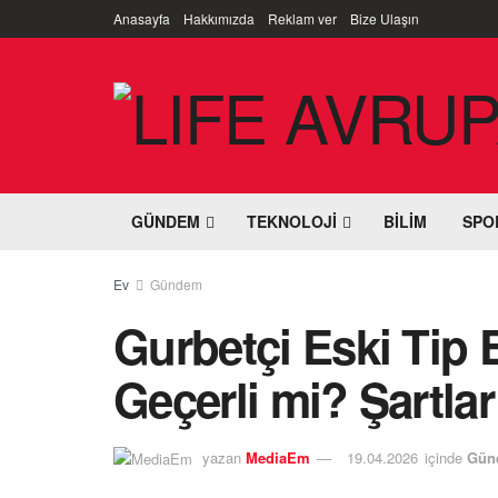
Anasayfa
Hakkımızda
Reklam ver
Bize Ulaşın
GÜNDEM
TEKNOLOJI
BILIM
SPO
Ev
Gündem
Gurbetçi Eski Tip E
Geçerli mi? Şartlar
yazan
MediaEm
19.04.2026
içinde
Gün