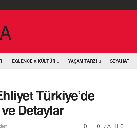
R
EĞLENCE & KÜLTÜR
YAŞAM TARZI
SEYAHAT
hliyet Türkiye’de
 ve Detaylar
0
0
0
dem
A
A