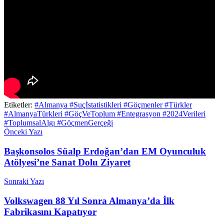
Etiketler:
#Almanya #Suçİstatistikleri #Göçmenler #Türkler
#AlmanyaTürkleri #GöçVeToplum #Entegrasyon #2024Verileri
#ToplumsalAlgı #GöçmenGerçeği
Önceki Yazı
Başkonsolos Süalp Erdoğan’dan EM Oyunculuk
Atölyesi’ne Sanat Dolu Ziyaret
Sonraki Yazı
Volkswagen 88 Yıl Sonra Almanya’da İlk
Fabrikasını Kapatıyor