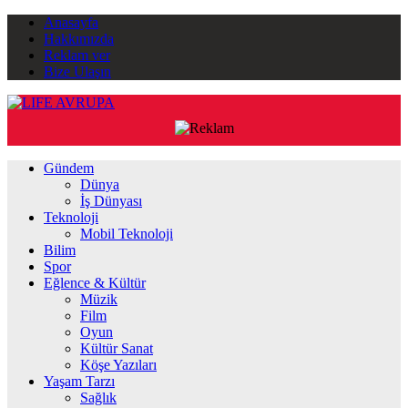
Anasayfa
Hakkımızda
Reklam ver
Bize Ulaşın
Gündem
Dünya
İş Dünyası
Teknoloji
Mobil Teknoloji
Bilim
Spor
Eğlence & Kültür
Müzik
Film
Oyun
Kültür Sanat
Köşe Yazıları
Yaşam Tarzı
Sağlık