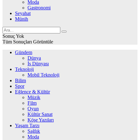
Moda
Gastronomi
Seyahat
Münih
Sonuç Yok
Tüm Sonuçları Görüntüle
Gündem
Dünya
İş Dünyası
Teknoloji
Mobil Teknoloji
Bilim
Spor
Eğlence & Kültür
Müzik
Film
Oyun
Kültür Sanat
Köşe Yazıları
Yaşam Tarzı
Sağlık
Moda