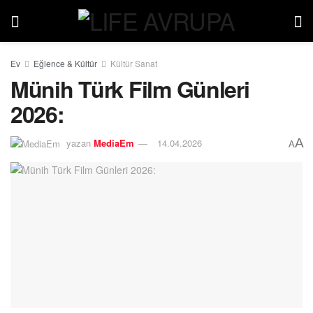
Ev
Eğlence & Kültür
Kültür Sanat
Münih Türk Film Günleri
2026:
A
yazan
MediaEm
14.04.2026
A