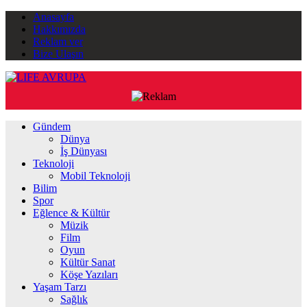
Anasayfa
Hakkımızda
Reklam ver
Bize Ulaşın
Gündem
Dünya
İş Dünyası
Teknoloji
Mobil Teknoloji
Bilim
Spor
Eğlence & Kültür
Müzik
Film
Oyun
Kültür Sanat
Köşe Yazıları
Yaşam Tarzı
Sağlık