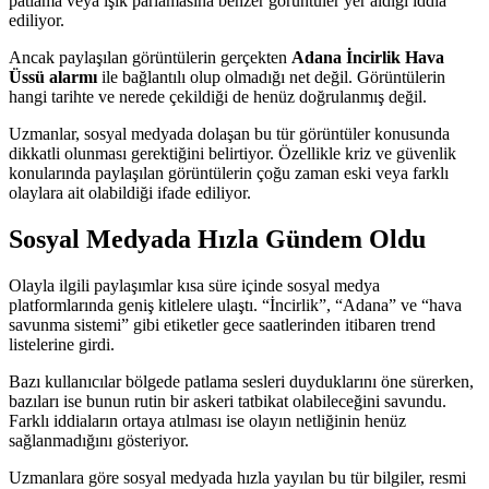
patlama veya ışık parlamasına benzer görüntüler yer aldığı iddia
ediliyor.
Ancak paylaşılan görüntülerin gerçekten
Adana İncirlik Hava
Üssü alarmı
ile bağlantılı olup olmadığı net değil. Görüntülerin
hangi tarihte ve nerede çekildiği de henüz doğrulanmış değil.
Uzmanlar, sosyal medyada dolaşan bu tür görüntüler konusunda
dikkatli olunması gerektiğini belirtiyor. Özellikle kriz ve güvenlik
konularında paylaşılan görüntülerin çoğu zaman eski veya farklı
olaylara ait olabildiği ifade ediliyor.
Sosyal Medyada Hızla Gündem Oldu
Olayla ilgili paylaşımlar kısa süre içinde sosyal medya
platformlarında geniş kitlelere ulaştı. “İncirlik”, “Adana” ve “hava
savunma sistemi” gibi etiketler gece saatlerinden itibaren trend
listelerine girdi.
Bazı kullanıcılar bölgede patlama sesleri duyduklarını öne sürerken,
bazıları ise bunun rutin bir askeri tatbikat olabileceğini savundu.
Farklı iddiaların ortaya atılması ise olayın netliğinin henüz
sağlanmadığını gösteriyor.
Uzmanlara göre sosyal medyada hızla yayılan bu tür bilgiler, resmi