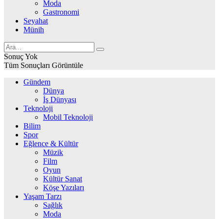
Moda
Gastronomi
Seyahat
Münih
Sonuç Yok
Tüm Sonuçları Görüntüle
Gündem
Dünya
İş Dünyası
Teknoloji
Mobil Teknoloji
Bilim
Spor
Eğlence & Kültür
Müzik
Film
Oyun
Kültür Sanat
Köşe Yazıları
Yaşam Tarzı
Sağlık
Moda