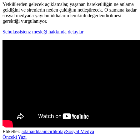
Yetkililerden gelecek açıklamalar, yaşanan hareketliliğin ne anlama
geldiğini ve sirenlerin neden çaldığını netleştirecek. O zamana kadar
sosyal medyada yayılan iddiaların temkinli değerlendirilmesi
gerektiği vurgulanıyor.
Schulassistenz mesleği hakkında detaylar
Etiketler:
adana
iddaa
incirlik
olay
Sosyal Medya
Önceki Yazı