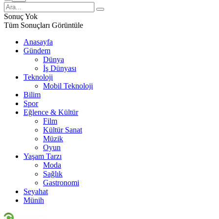
Sonuç Yok
Tüm Sonuçları Görüntüle
Anasayfa
Gündem
Dünya
İş Dünyası
Teknoloji
Mobil Teknoloji
Bilim
Spor
Eğlence & Kültür
Film
Kültür Sanat
Müzik
Oyun
Yaşam Tarzı
Moda
Sağlık
Gastronomi
Seyahat
Münih