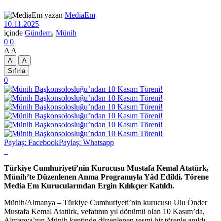
yazan
MediaEm
10.11.2025
içinde
Gündem
,
Münih
0
0
A
A
A
A
Sıfırla
0
Paylaş: Facebook
Paylaş: Whatsapp
Türkiye Cumhuriyeti’nin Kurucusu Mustafa Kemal Atatürk,
Münih’te Düzenlenen Anma Programıyla Yâd Edildi. Törene
Media Em Kurucularından Ergin Kılıkçıer Katıldı.
Münih/Almanya – Türkiye Cumhuriyeti’nin kurucusu Ulu Önder
Mustafa Kemal Atatürk, vefatının yıl dönümü olan 10 Kasım’da,
Almanya’nın Münih kentinde düzenlenen resmi bir törenle anıldı.