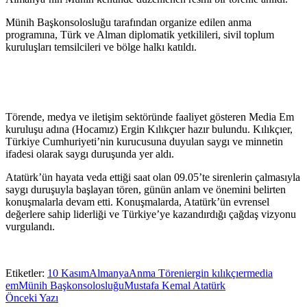
Münih Başkonsolosluğu tarafından organize edilen anma
programına, Türk ve Alman diplomatik yetkilileri, sivil toplum
kuruluşları temsilcileri ve bölge halkı katıldı.
Törende, medya ve iletişim sektöründe faaliyet gösteren Media Em
kuruluşu adına (Hocamız) Ergin Kılıkçıer hazır bulundu. Kılıkçıer,
Türkiye Cumhuriyeti’nin kurucusuna duyulan saygı ve minnetin
ifadesi olarak saygı duruşunda yer aldı.
Atatürk’ün hayata veda ettiği saat olan 09.05’te sirenlerin çalmasıyla
saygı duruşuyla başlayan tören, günün anlam ve önemini belirten
konuşmalarla devam etti. Konuşmalarda, Atatürk’ün evrensel
değerlere sahip liderliği ve Türkiye’ye kazandırdığı çağdaş vizyonu
vurgulandı.
Etiketler:
10 Kasım
Almanya
Anma Töreni
ergin kılıkçıer
media
em
Münih Başkonsolosluğu
Mustafa Kemal Atatürk
Önceki Yazı