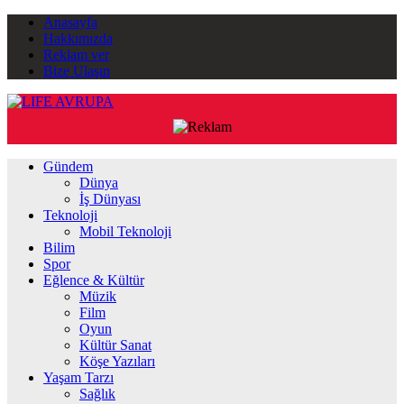
Anasayfa
Hakkımızda
Reklam ver
Bize Ulaşın
Gündem
Dünya
İş Dünyası
Teknoloji
Mobil Teknoloji
Bilim
Spor
Eğlence & Kültür
Müzik
Film
Oyun
Kültür Sanat
Köşe Yazıları
Yaşam Tarzı
Sağlık