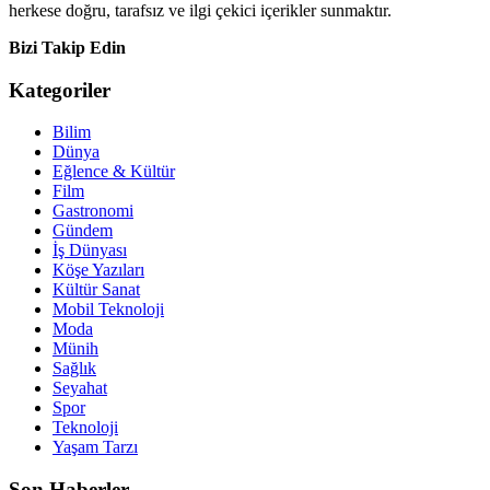
herkese doğru, tarafsız ve ilgi çekici içerikler sunmaktır.
Bizi Takip Edin
Kategoriler
Bilim
Dünya
Eğlence & Kültür
Film
Gastronomi
Gündem
İş Dünyası
Köşe Yazıları
Kültür Sanat
Mobil Teknoloji
Moda
Münih
Sağlık
Seyahat
Spor
Teknoloji
Yaşam Tarzı
Son Haberler