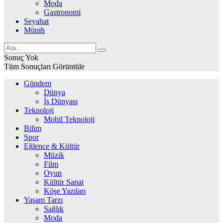
Moda
Gastronomi
Seyahat
Münih
Sonuç Yok
Tüm Sonuçları Görüntüle
Gündem
Dünya
İş Dünyası
Teknoloji
Mobil Teknoloji
Bilim
Spor
Eğlence & Kültür
Müzik
Film
Oyun
Kültür Sanat
Köşe Yazıları
Yaşam Tarzı
Sağlık
Moda