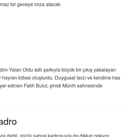
ulmaz bir geceye imza atacak.
dim Yalan Oldu
adlı şarkıyla büyük bir çıkış yakalayan
r hayran kitlesi oluşturdu. Duygusal tarzı ve kendine has
er edinen Fatih Bulut, şimdi Münih sahnesinde
Kadro
la değil, güçlü sahne kadrosuyla da dikkat çekiyor.