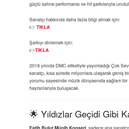
güçlü sahne performansı ve hit şarkılarıyla unut
Sanatçı hakkında daha fazla bilgi almak için:
👉
TIKLA
Şarkıyı dinlemek için:
👉
TIKLA
2019 yılında
DMC
etiketiyle yayımladığı
Çok Sev
sanatçı, kısa sürede milyonlara ulaşarak geniş bi
yorumu sayesinde müzik dünyasında sağlam bir y
hayranlarıyla buluşacak.
🌟 Yıldızlar Geçidi Gibi 
Fatih Bulut Münih Konseri
, sadece ana sanatçıy