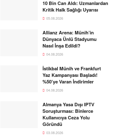
10 Bin Can Aldı: Uzmanlardan
Kritik Halk Sağlığı Uyarısı
05.08.2026
Allianz Arena: Münih’in
Dünyaca Ünlü Stadyumu
Nasıl İnşa Edildi?
04.08.2026
İstikbal Münih ve Frankfurt
Yaz Kampanyası Başladı!
%50’ye Varan İndirimler
04.08.2026
Almanya Yasa Dışı IPTV
Soruşturması: Binlerce
Kullanıcıya Ceza Yolu
Göründü
03.08.2026