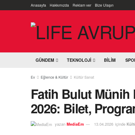
Anasayfa
Hakkımızda
Reklam ver
Bize Ulaşın
GÜNDEM
TEKNOLOJI
BILIM
SPO
Ev
Eğlence & Kültür
Kültür Sanat
Fatih Bulut Münih 
2026: Bilet, Progr
yazan
MediaEm
13.04.2026
içinde
Kült