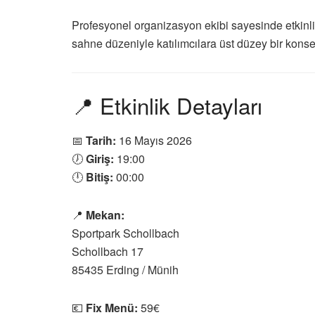
Profesyonel organizasyon ekibi sayesinde etkinliğ
sahne düzeniyle katılımcılara üst düzey bir kons
📍 Etkinlik Detayları
📅
Tarih:
16 Mayıs 2026
🕖
Giriş:
19:00
🕛
Bitiş:
00:00
📍
Mekan:
Sportpark Schollbach
Schollbach 17
85435 Erding / Münih
💶
Fix Menü:
59€