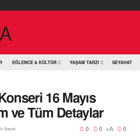
R
EĞLENCE & KÜLTÜR
YAŞAM TARZI
SEYAHAT
Konseri 16 Mayıs
am ve Tüm Detaylar
0
0
0
ür Sanat
A
A