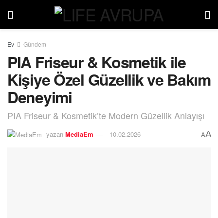
Ev
Gündem
PIA Friseur & Kosmetik ile
Kişiye Özel Güzellik ve Bakım
Deneyimi
PIA Friseur & Kosmetik’te Modern Güzellik Anlayışı
A
yazan
MediaEm
10.02.2026
A