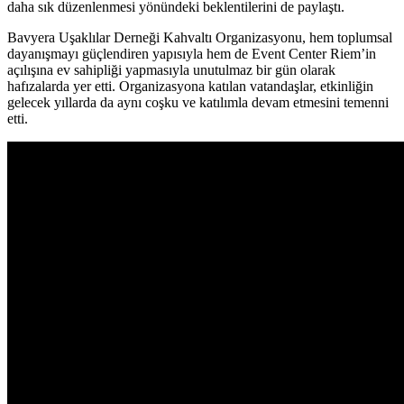
daha sık düzenlenmesi yönündeki beklentilerini de paylaştı.
Bavyera Uşaklılar Derneği Kahvaltı Organizasyonu, hem toplumsal
dayanışmayı güçlendiren yapısıyla hem de Event Center Riem’in
açılışına ev sahipliği yapmasıyla unutulmaz bir gün olarak
hafızalarda yer etti. Organizasyona katılan vatandaşlar, etkinliğin
gelecek yıllarda da aynı coşku ve katılımla devam etmesini temenni
etti.