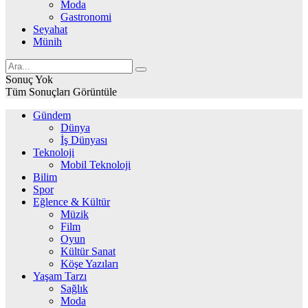
Moda
Gastronomi
Seyahat
Münih
Sonuç Yok
Tüm Sonuçları Görüntüle
Gündem
Dünya
İş Dünyası
Teknoloji
Mobil Teknoloji
Bilim
Spor
Eğlence & Kültür
Müzik
Film
Oyun
Kültür Sanat
Köşe Yazıları
Yaşam Tarzı
Sağlık
Moda