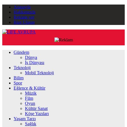
Anasayfa
Hakkımızda
Reklam ver
Bize Ulaşın
Gündem
Dünya
İş Dünyası
Teknoloji
Mobil Teknoloji
Bilim
Spor
Eğlence & Kültür
Müzik
Film
Oyun
Kültür Sanat
Köşe Yazıları
Yaşam Tarzı
Sağlık