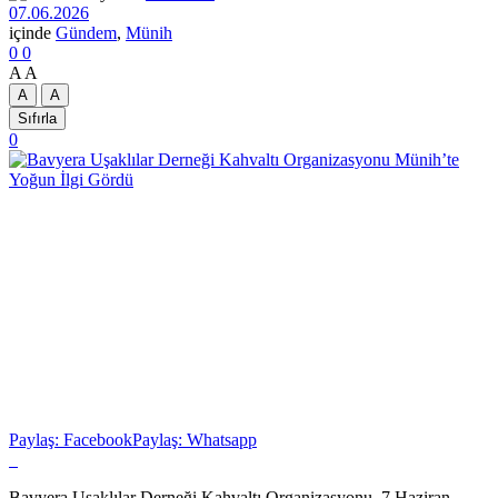
07.06.2026
içinde
Gündem
,
Münih
0
0
A
A
A
A
Sıfırla
0
Paylaş: Facebook
Paylaş: Whatsapp
Bavyera Uşaklılar Derneği Kahvaltı Organizasyonu, 7 Haziran