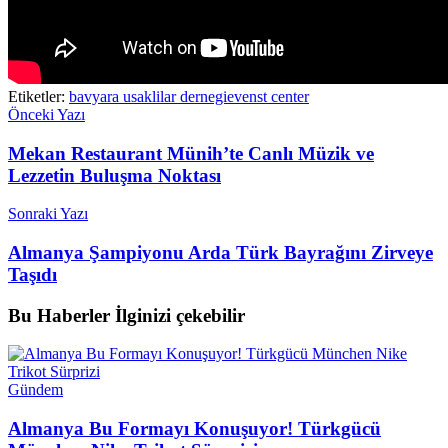
Etiketler:
bavyara usaklilar dernegi
evenst center
Önceki Yazı
Mekan Restaurant Münih’te Canlı Müzik ve
Lezzetin Buluşma Noktası
Sonraki Yazı
Almanya Şampiyonu Arda Türk Bayrağını Zirveye
Taşıdı
Bu Haberler
İlginizi çekebilir
Gündem
Almanya Bu Formayı Konuşuyor! Türkgücü