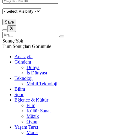
Sonuç Yok
Tüm Sonuçları Görüntüle
Anasayfa
Gündem
Dünya
İş Dünyası
Teknoloji
Mobil Teknoloji
Bilim
Spor
Eğlence & Kültür
Film
Kültür Sanat
Müzik
Oyun
Yaşam Tarzı
Moda