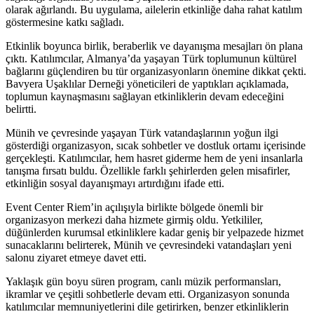
olarak ağırlandı. Bu uygulama, ailelerin etkinliğe daha rahat katılım
göstermesine katkı sağladı.
Etkinlik boyunca birlik, beraberlik ve dayanışma mesajları ön plana
çıktı. Katılımcılar, Almanya’da yaşayan Türk toplumunun kültürel
bağlarını güçlendiren bu tür organizasyonların önemine dikkat çekti.
Bavyera Uşaklılar Derneği yöneticileri de yaptıkları açıklamada,
toplumun kaynaşmasını sağlayan etkinliklerin devam edeceğini
belirtti.
Münih ve çevresinde yaşayan Türk vatandaşlarının yoğun ilgi
gösterdiği organizasyon, sıcak sohbetler ve dostluk ortamı içerisinde
gerçekleşti. Katılımcılar, hem hasret giderme hem de yeni insanlarla
tanışma fırsatı buldu. Özellikle farklı şehirlerden gelen misafirler,
etkinliğin sosyal dayanışmayı artırdığını ifade etti.
Event Center Riem’in açılışıyla birlikte bölgede önemli bir
organizasyon merkezi daha hizmete girmiş oldu. Yetkililer,
düğünlerden kurumsal etkinliklere kadar geniş bir yelpazede hizmet
sunacaklarını belirterek, Münih ve çevresindeki vatandaşları yeni
salonu ziyaret etmeye davet etti.
Yaklaşık gün boyu süren program, canlı müzik performansları,
ikramlar ve çeşitli sohbetlerle devam etti. Organizasyon sonunda
katılımcılar memnuniyetlerini dile getirirken, benzer etkinliklerin