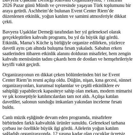
2026 Pazar günü Münih ve çevresinde yaşayan Türk toplumunu bir
araya getirdi. Aschheim’de bulunan Event Center Riem’de
düzenlenen etkinlik, yoğun katılım ve samimi atmosferiyle dikkat
çekti.
Bavyera Uşaklılar Derneği tarafından her yıl geleneksel olarak
gerçekleştirilen kahvaltı programı, bu yıl da büyük ilgi gördü.
Etkinlik, Mama’s Küche iş birliğiyle organize edilirken, yüzlerce
davetli aynı çatı altında buluşma fırsatı yakaladı. Sabahın erken
saatlerinden itibaren etkinlik alanını dolduran misafirler, hem zengin
kahvaltı menüsünün tadını çıkardı hem de dostları ve hemşehrileriyle
keyifli vakit geçirdi.
Organizasyonun en dikkat çeken bölümlerinden biri ise Event
Center Riem’in resmi açılışı oldu. Düğün, nişan, kına gecesi, sünnet
organizasyonları, kurumsal toplantılar ve çeşitli etkinliklere ev
sahipliği yapabilecek kapasiteye sahip olan mekan, modern mimarisi
ve şık konseptiyle katılımcılardan tam not aldı. Açılışa katılan
davetliler, salonun sunduğu imkanları yakından inceleme fırsatı
buldu.
Canlı müzik eşliğinde devam eden programda, misafirlere
birbirinden farklı kahvaltılık ürünler sunuldu. Geleneksel tarhana
çorbası ise özellikle büyük ilgi gördü. Ailelerin yoğun katılım
sağladığı organizasyonda, 12 yaşına kadar olan çocuklar ücretsiz