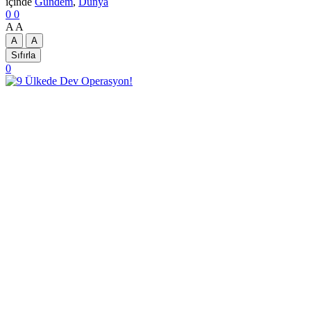
içinde
Gündem
,
Dünya
0
0
A
A
A
A
Sıfırla
0