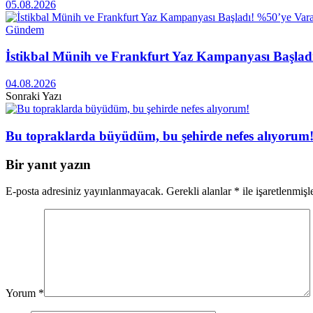
05.08.2026
Gündem
İstikbal Münih ve Frankfurt Yaz Kampanyası Başlad
04.08.2026
Sonraki Yazı
Bu topraklarda büyüdüm, bu şehirde nefes alıyorum
Bir yanıt yazın
E-posta adresiniz yayınlanmayacak.
Gerekli alanlar
*
ile işaretlenmişl
Yorum
*