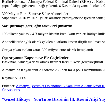
Berlin/Koblenz – Almanya Federal Kriminal Dairesi (BKA) ve Koblenz 
çapta faaliyet gösteren bir ağı çökertti. 4 Kasım’da eş zamanlı olarak
300 Milyon Euro Zarar ve Sahte Abonelikler
Şüpheliler, 2016 ve 2021 yılları arasında profesyonelce işletilen sahte 
Soruşturmaya göre, ağın taktikleri şunlardı:
193 ülkede yaklaşık 4.3 milyon kişinin kredi kartı verileri kötüye kulla
Aboneliklerde aylık olarak çekilen tutarların kasten düşük tutulması sa
Ortaya çıkan toplam zarar, 300 milyon euro olarak hesaplandı.
Operasyonun Kapsamı ve Ele Geçirilenler
Baskınlar, Almanya dahil olmak üzere 9 farklı ülkede gerçekleştiril
Almanya’da 8 eyaletteki 29 adreste 250’den fazla polis memurunun kat
Kaynak:NEFES
Etiketler:
Almanya
Çevrimiçi Dolandırıcılık
Kara Para Aklama
Kredi Ka
Önceki Yazı
“Güzel Hikaye” YouTube Dizisinin İlk Resmi Afişi Ya