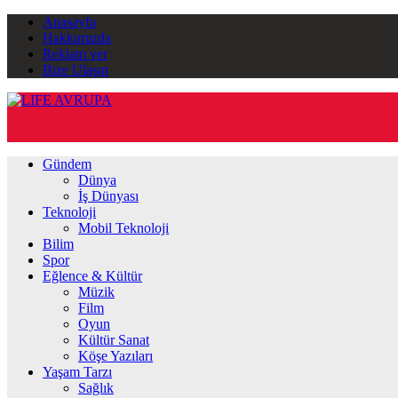
Anasayfa
Hakkımızda
Reklam ver
Bize Ulaşın
Gündem
Dünya
İş Dünyası
Teknoloji
Mobil Teknoloji
Bilim
Spor
Eğlence & Kültür
Müzik
Film
Oyun
Kültür Sanat
Köşe Yazıları
Yaşam Tarzı
Sağlık