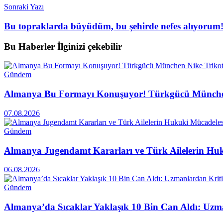
Sonraki Yazı
Bu topraklarda büyüdüm, bu şehirde nefes alıyorum
Bu Haberler
İlginizi çekebilir
Gündem
Almanya Bu Formayı Konuşuyor! Türkgücü München
07.08.2026
Gündem
Almanya Jugendamt Kararları ve Türk Ailelerin Hu
06.08.2026
Gündem
Almanya’da Sıcaklar Yaklaşık 10 Bin Can Aldı: Uzma