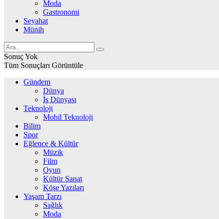
Moda
Gastronomi
Seyahat
Münih
Sonuç Yok
Tüm Sonuçları Görüntüle
Gündem
Dünya
İş Dünyası
Teknoloji
Mobil Teknoloji
Bilim
Spor
Eğlence & Kültür
Müzik
Film
Oyun
Kültür Sanat
Köşe Yazıları
Yaşam Tarzı
Sağlık
Moda