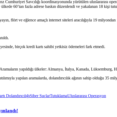
Cumhuriyet Savcılığı koordinasyonunda yürütülen uluslararası operasy
 9 ülkede 60’tan fazla adrese baskın düzenlendi ve yakalanan 18 kişi tutu
yayın, flört ve eğlence amaçlı internet siteleri aracılığıyla 19 milyondan
nıldı.
yesinde, birçok kredi kartı sahibi yetkisiz ödemeleri fark etmedi.
di. Aramaların yapıldığı ülkeler: Almanya, İtalya, Kanada, Lüksembur
ılımıyla yapılan aramalarda, dolandırıcılık ağının sahip olduğu 35 mil
rtı Dolandırıcılığı
Siber Suçlar
Tutuklama
Uluslararası Operasyon
yınlandı!