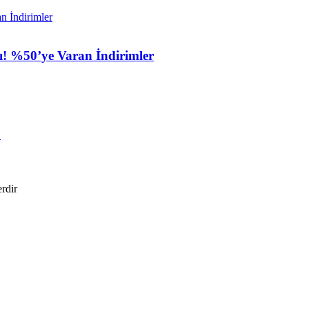
ı! %50’ye Varan İndirimler
!
erdir