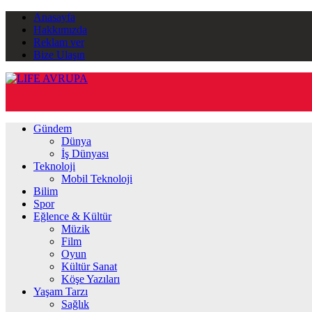
Anasayfa
Hakkımızda
Reklam ver
Bize Ulaşın
Gündem
Dünya
İş Dünyası
Teknoloji
Mobil Teknoloji
Bilim
Spor
Eğlence & Kültür
Müzik
Film
Oyun
Kültür Sanat
Köşe Yazıları
Yaşam Tarzı
Sağlık