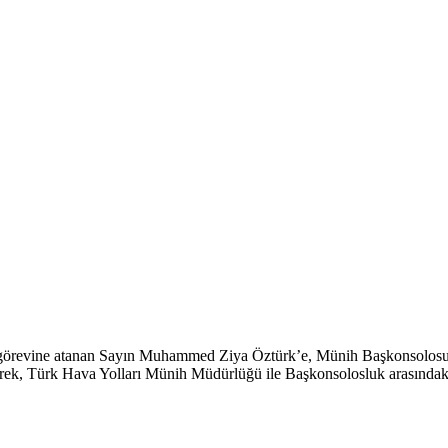
revine atanan Sayın Muhammed Ziya Öztürk’e, Münih Başkonsolosu Süalp
rek, Türk Hava Yolları Münih Müdürlüğü ile Başkonsolosluk arasındaki