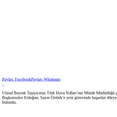
Paylaş: Facebook
Paylaş: Whatsapp
Ulusal Bayrak Taşıyıcımız Türk Hava Yolları’nın Münih Müdürlüğü gö
Başkonsolos Erdoğan, Sayın Öztürk’e yeni görevinde başarılar dileye
bulundu.