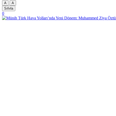
A
A
Sıfırla
0