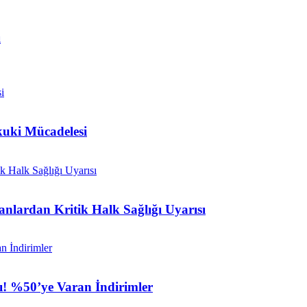
ı
kuki Mücadelesi
nlardan Kritik Halk Sağlığı Uyarısı
ı! %50’ye Varan İndirimler