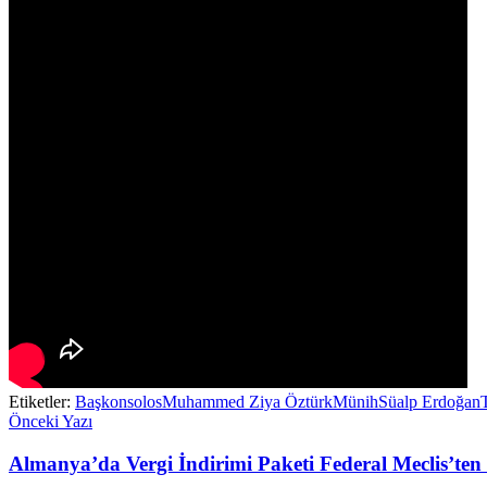
Etiketler:
Başkonsolos
Muhammed Ziya Öztürk
Münih
Süalp Erdoğan
Önceki Yazı
Almanya’da Vergi İndirimi Paketi Federal Meclis’ten 