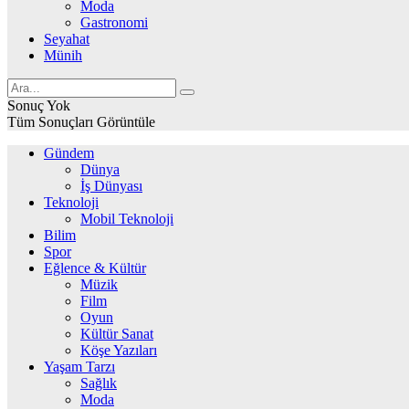
Moda
Gastronomi
Seyahat
Münih
Sonuç Yok
Tüm Sonuçları Görüntüle
Gündem
Dünya
İş Dünyası
Teknoloji
Mobil Teknoloji
Bilim
Spor
Eğlence & Kültür
Müzik
Film
Oyun
Kültür Sanat
Köşe Yazıları
Yaşam Tarzı
Sağlık
Moda