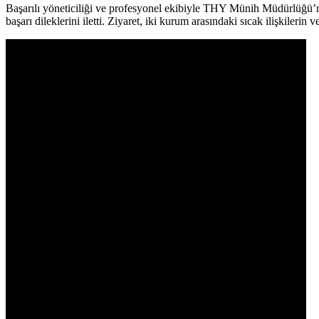
Başarılı yöneticiliği ve profesyonel ekibiyle THY Münih Müdürlüğü’nü
başarı dileklerini iletti. Ziyaret, iki kurum arasındaki sıcak ilişkileri