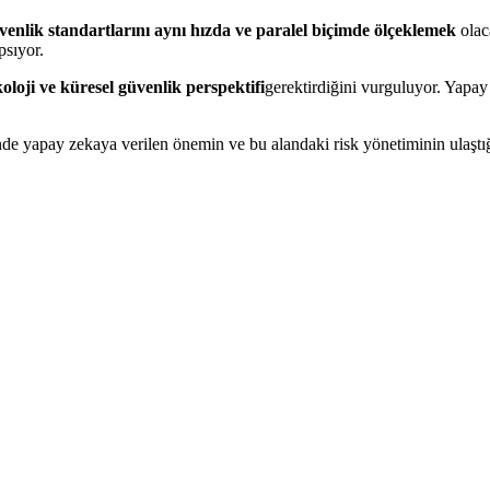
venlik standartlarını aynı hızda ve paralel biçimde ölçeklemek
olac
psıyor.
koloji ve küresel güvenlik perspektifi
gerektirdiğini vurguluyor. Yapay
nde yapay zekaya verilen önemin ve bu alandaki risk yönetiminin ulaştığ