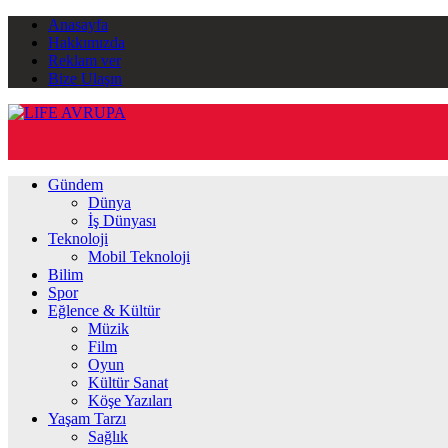
Anasayfa
Hakkımızda
Reklam ver
Bize Ulaşın
Gündem
Dünya
İş Dünyası
Teknoloji
Mobil Teknoloji
Bilim
Spor
Eğlence & Kültür
Müzik
Film
Oyun
Kültür Sanat
Köşe Yazıları
Yaşam Tarzı
Sağlık