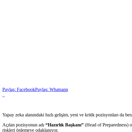
Paylaş: Facebook
Paylaş: Whatsapp
Yapay zeka alanındaki hızlı gelişim, yeni ve kritik pozisyonları da be
Açılan pozisyonun adı
“Hazırlık Başkanı”
(Head of Preparedness) ola
riskleri önlemeye odaklanıyor.