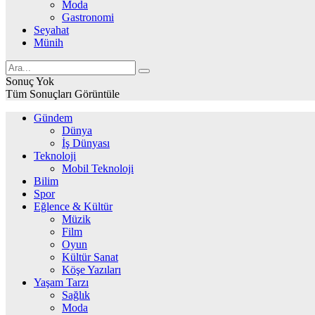
Moda
Gastronomi
Seyahat
Münih
Sonuç Yok
Tüm Sonuçları Görüntüle
Gündem
Dünya
İş Dünyası
Teknoloji
Mobil Teknoloji
Bilim
Spor
Eğlence & Kültür
Müzik
Film
Oyun
Kültür Sanat
Köşe Yazıları
Yaşam Tarzı
Sağlık
Moda