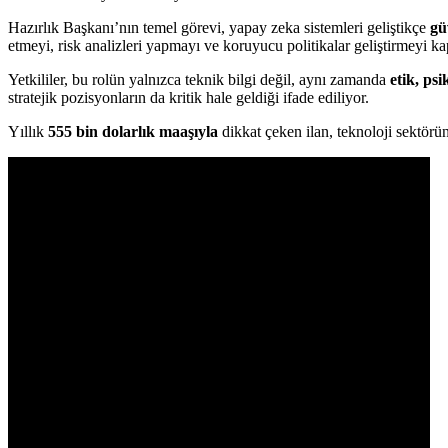
Hazırlık Başkanı’nın temel görevi, yapay zeka sistemleri geliştikçe
gü
etmeyi, risk analizleri yapmayı ve koruyucu politikalar geliştirmeyi ka
Yetkililer, bu rolün yalnızca teknik bilgi değil, aynı zamanda
etik, psi
stratejik pozisyonların da kritik hale geldiği ifade ediliyor.
Yıllık
555 bin dolarlık maaşıyla
dikkat çeken ilan, teknoloji sektörü