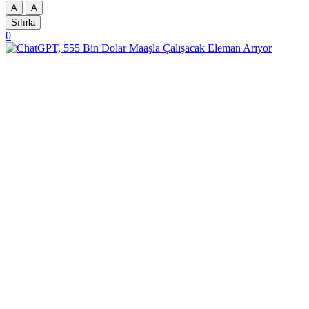
A
A
Sıfırla
0