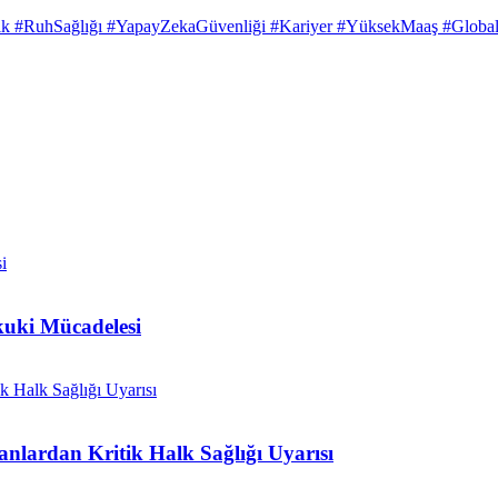
k #RuhSağlığı #YapayZekaGüvenliği #Kariyer #YüksekMaaş #GlobalT
kuki Mücadelesi
nlardan Kritik Halk Sağlığı Uyarısı